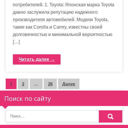
потребителей. 1. Toyota: Японская марка Toyota
давно заслужила репутацию надежного
производителя автомобилей. Модели Toyota,
такие как Corolla и Camry, известны своей
долговечностью и минимальной вероятностью
[…]
Читать далее →
П
1
2
…
26
Далее
а
Поиск по сайту
г
и
н