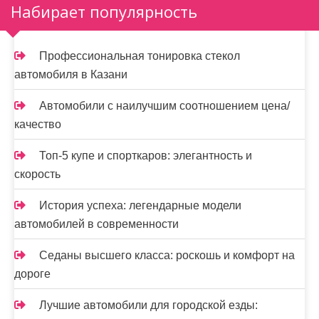
Набирает популярность
а
ц
Профессиональная тонировка стекол
и
автомобиля в Казани
я
Автомобили с наилучшим соотношением цена/
з
качество
а
Топ-5 купе и спорткаров: элегантность и
п
скорость
и
История успеха: легендарные модели
автомобилей в современности
с
е
Седаны высшего класса: роскошь и комфорт на
дороге
й
Лучшие автомобили для городской езды: