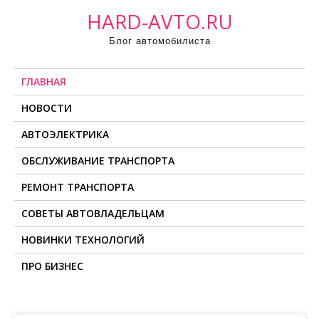
П
HARD-AVTO.RU
р
Блог автомобилиста
о
м
ГЛАВНАЯ
о
т
НОВОСТИ
а
АВТОЭЛЕКТРИКА
т
ь
ОБСЛУЖИВАНИЕ ТРАНСПОРТА
к
РЕМОНТ ТРАНСПОРТА
с
о
СОВЕТЫ АВТОВЛАДЕЛЬЦАМ
д
НОВИНКИ ТЕХНОЛОГИЙ
е
ПРО БИЗНЕС
р
ж
и