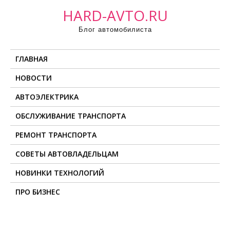
П
HARD-AVTO.RU
р
Блог автомобилиста
о
м
ГЛАВНАЯ
о
т
НОВОСТИ
а
АВТОЭЛЕКТРИКА
т
ь
ОБСЛУЖИВАНИЕ ТРАНСПОРТА
к
РЕМОНТ ТРАНСПОРТА
с
о
СОВЕТЫ АВТОВЛАДЕЛЬЦАМ
д
НОВИНКИ ТЕХНОЛОГИЙ
е
ПРО БИЗНЕС
р
ж
и