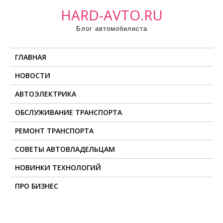
П
HARD-AVTO.RU
р
Блог автомобилиста
о
м
ГЛАВНАЯ
о
т
НОВОСТИ
а
АВТОЭЛЕКТРИКА
т
ь
ОБСЛУЖИВАНИЕ ТРАНСПОРТА
к
РЕМОНТ ТРАНСПОРТА
с
о
СОВЕТЫ АВТОВЛАДЕЛЬЦАМ
д
НОВИНКИ ТЕХНОЛОГИЙ
е
ПРО БИЗНЕС
р
ж
и