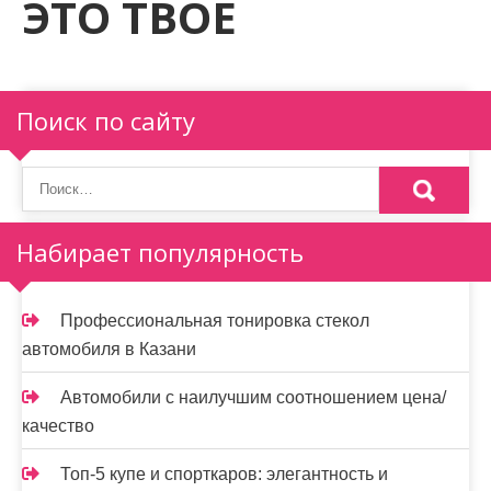
ЭТО ТВОЁ
м
о
м
у
Поиск по сайту
Набирает популярность
Профессиональная тонировка стекол
автомобиля в Казани
Автомобили с наилучшим соотношением цена/
качество
Топ-5 купе и спорткаров: элегантность и