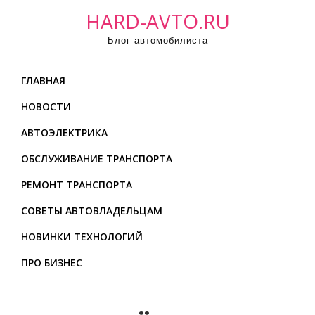
П
HARD-AVTO.RU
р
Блог автомобилиста
о
м
ГЛАВНАЯ
о
т
НОВОСТИ
а
АВТОЭЛЕКТРИКА
т
ь
ОБСЛУЖИВАНИЕ ТРАНСПОРТА
к
РЕМОНТ ТРАНСПОРТА
с
о
СОВЕТЫ АВТОВЛАДЕЛЬЦАМ
д
НОВИНКИ ТЕХНОЛОГИЙ
е
ПРО БИЗНЕС
р
ж
и