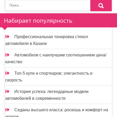
з
а
Набирает популярность
п
и
Профессиональная тонировка стекол
автомобиля в Казани
с
я
Автомобили с наилучшим соотношением цена/
качество
м
Топ-5 купе и спорткаров: элегантность и
скорость
История успеха: легендарные модели
автомобилей в современности
Седаны высшего класса: роскошь и комфорт на
дороге