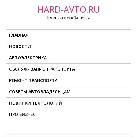
П
HARD-AVTO.RU
р
Блог автомобилиста
о
м
ГЛАВНАЯ
о
т
НОВОСТИ
а
АВТОЭЛЕКТРИКА
т
ь
ОБСЛУЖИВАНИЕ ТРАНСПОРТА
к
РЕМОНТ ТРАНСПОРТА
с
о
СОВЕТЫ АВТОВЛАДЕЛЬЦАМ
д
НОВИНКИ ТЕХНОЛОГИЙ
е
ПРО БИЗНЕС
р
ж
и