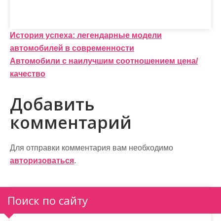
Н
История успеха: легендарные модели
автомобилей в современности
а
Автомобили с наилучшим соотношением цена/
в
качество
и
Добавить
г
комментарий
а
ц
Для отправки комментария вам необходимо
и
авторизоваться
.
я
п
Поиск по сайту
о