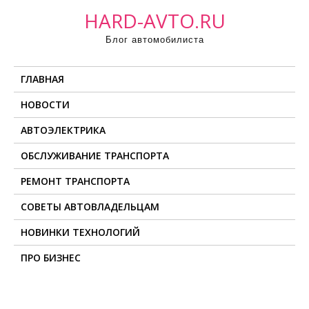
П
HARD-AVTO.RU
р
Блог автомобилиста
о
м
ГЛАВНАЯ
о
т
НОВОСТИ
а
АВТОЭЛЕКТРИКА
т
ь
ОБСЛУЖИВАНИЕ ТРАНСПОРТА
к
РЕМОНТ ТРАНСПОРТА
с
о
СОВЕТЫ АВТОВЛАДЕЛЬЦАМ
д
НОВИНКИ ТЕХНОЛОГИЙ
е
ПРО БИЗНЕС
р
ж
и