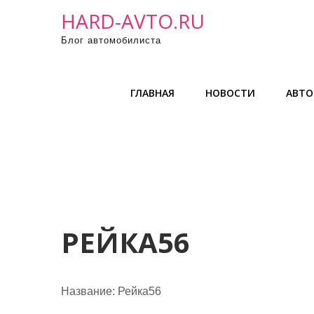
П
HARD-AVTO.RU
р
Блог автомобилиста
о
м
о
ГЛАВНАЯ
НОВОСТИ
АВТО
т
а
т
ь
к
с
о
д
РЕЙКА56
е
р
ж
Название:
Рейка56
и