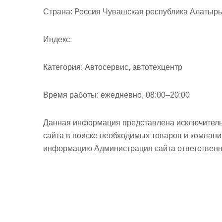
м
Страна:
Россия Чувашская республика Алатырь 
о
м
Индекс:
у
Категория:
Автосервис, автотехцентр
Время работы:
ежедневно, 08:00–20:00
Данная информация представлена исключитель
сайта в поиске необходимых товаров и компан
информацию Администрация сайта ответственно