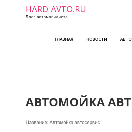
П
HARD-AVTO.RU
р
Блог автомобилиста
о
м
о
ГЛАВНАЯ
НОВОСТИ
АВТО
т
а
т
ь
к
с
о
д
АВТОМОЙКА АВТ
е
р
ж
Название:
Автомойка автосервис
и