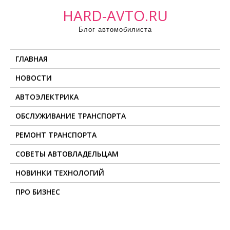
П
HARD-AVTO.RU
р
Блог автомобилиста
о
м
ГЛАВНАЯ
о
т
НОВОСТИ
а
АВТОЭЛЕКТРИКА
т
ь
ОБСЛУЖИВАНИЕ ТРАНСПОРТА
к
РЕМОНТ ТРАНСПОРТА
с
о
СОВЕТЫ АВТОВЛАДЕЛЬЦАМ
д
НОВИНКИ ТЕХНОЛОГИЙ
е
ПРО БИЗНЕС
р
ж
и