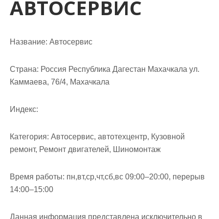
АВТОСЕРВИС
м
о
м
у
Название:
Автосервис
Страна:
Россия Республика Дагестан Махачкала ул.
Каммаева, 76/4, Махачкала
Индекс:
Категория:
Автосервис, автотехцентр, Кузовной
ремонт, Ремонт двигателей, Шиномонтаж
Время работы:
пн,вт,ср,чт,сб,вс 09:00–20:00, перерыв
14:00–15:00
Данная информация представлена исключительно в