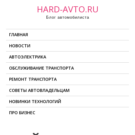
П
HARD-AVTO.RU
р
Блог автомобилиста
о
м
ГЛАВНАЯ
о
т
НОВОСТИ
а
АВТОЭЛЕКТРИКА
т
ь
ОБСЛУЖИВАНИЕ ТРАНСПОРТА
к
РЕМОНТ ТРАНСПОРТА
с
о
СОВЕТЫ АВТОВЛАДЕЛЬЦАМ
д
НОВИНКИ ТЕХНОЛОГИЙ
е
ПРО БИЗНЕС
р
ж
и