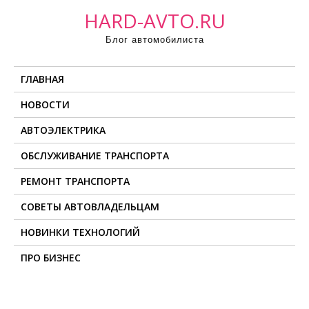
П
HARD-AVTO.RU
р
Блог автомобилиста
о
м
ГЛАВНАЯ
о
т
НОВОСТИ
а
АВТОЭЛЕКТРИКА
т
ь
ОБСЛУЖИВАНИЕ ТРАНСПОРТА
к
РЕМОНТ ТРАНСПОРТА
с
о
СОВЕТЫ АВТОВЛАДЕЛЬЦАМ
д
НОВИНКИ ТЕХНОЛОГИЙ
е
ПРО БИЗНЕС
р
ж
и