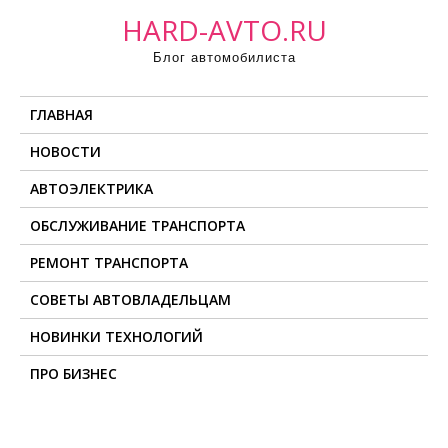
П
HARD-AVTO.RU
р
Блог автомобилиста
о
м
ГЛАВНАЯ
о
т
НОВОСТИ
а
АВТОЭЛЕКТРИКА
т
ь
ОБСЛУЖИВАНИЕ ТРАНСПОРТА
к
РЕМОНТ ТРАНСПОРТА
с
о
СОВЕТЫ АВТОВЛАДЕЛЬЦАМ
д
НОВИНКИ ТЕХНОЛОГИЙ
е
ПРО БИЗНЕС
р
ж
и