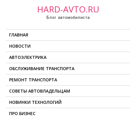
П
HARD-AVTO.RU
р
Блог автомобилиста
о
м
ГЛАВНАЯ
о
т
НОВОСТИ
а
АВТОЭЛЕКТРИКА
т
ь
ОБСЛУЖИВАНИЕ ТРАНСПОРТА
к
РЕМОНТ ТРАНСПОРТА
с
о
СОВЕТЫ АВТОВЛАДЕЛЬЦАМ
д
НОВИНКИ ТЕХНОЛОГИЙ
е
ПРО БИЗНЕС
р
ж
и