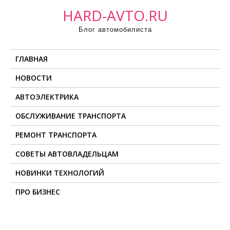
П
HARD-AVTO.RU
р
Блог автомобилиста
о
м
ГЛАВНАЯ
о
т
НОВОСТИ
а
АВТОЭЛЕКТРИКА
т
ь
ОБСЛУЖИВАНИЕ ТРАНСПОРТА
к
РЕМОНТ ТРАНСПОРТА
с
о
СОВЕТЫ АВТОВЛАДЕЛЬЦАМ
д
НОВИНКИ ТЕХНОЛОГИЙ
е
ПРО БИЗНЕС
р
ж
и