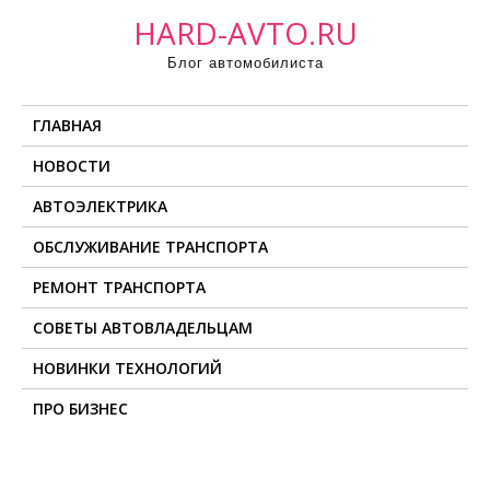
П
HARD-AVTO.RU
р
Блог автомобилиста
о
м
ГЛАВНАЯ
о
т
НОВОСТИ
а
АВТОЭЛЕКТРИКА
т
ь
ОБСЛУЖИВАНИЕ ТРАНСПОРТА
к
РЕМОНТ ТРАНСПОРТА
с
о
СОВЕТЫ АВТОВЛАДЕЛЬЦАМ
д
НОВИНКИ ТЕХНОЛОГИЙ
е
ПРО БИЗНЕС
р
ж
и