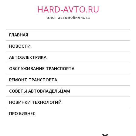
П
HARD-AVTO.RU
р
Блог автомобилиста
о
м
ГЛАВНАЯ
о
т
НОВОСТИ
а
АВТОЭЛЕКТРИКА
т
ь
ОБСЛУЖИВАНИЕ ТРАНСПОРТА
к
РЕМОНТ ТРАНСПОРТА
с
о
СОВЕТЫ АВТОВЛАДЕЛЬЦАМ
д
НОВИНКИ ТЕХНОЛОГИЙ
е
ПРО БИЗНЕС
р
ж
и