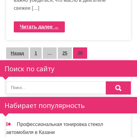
важно убедиться, что масло в двигателе
свежее […]
Читать далее →
П
Назад
1
…
25
26
а
Поиск по сайту
г
и
н
Набирает популярность
а
ц
Профессиональная тонировка стекол
и
автомобиля в Казани