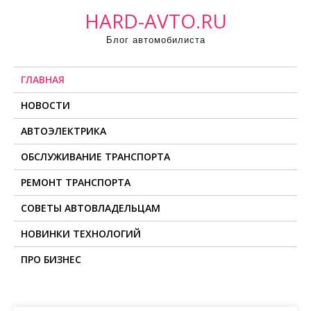
П
HARD-AVTO.RU
р
Блог автомобилиста
о
м
ГЛАВНАЯ
о
т
НОВОСТИ
а
АВТОЭЛЕКТРИКА
т
ь
ОБСЛУЖИВАНИЕ ТРАНСПОРТА
к
РЕМОНТ ТРАНСПОРТА
с
о
СОВЕТЫ АВТОВЛАДЕЛЬЦАМ
д
НОВИНКИ ТЕХНОЛОГИЙ
е
ПРО БИЗНЕС
р
ж
и