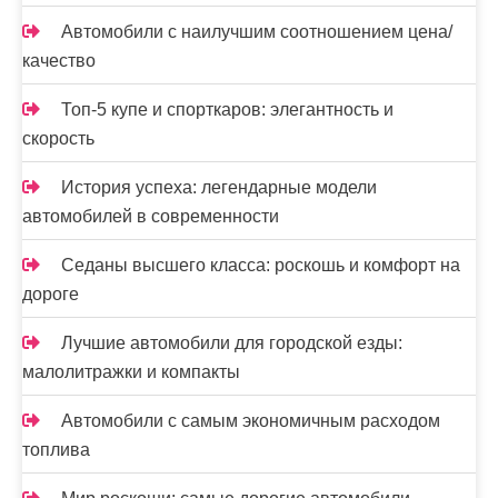
я
Автомобили с наилучшим соотношением цена/
з
качество
а
Топ-5 купе и спорткаров: элегантность и
п
скорость
и
История успеха: легендарные модели
автомобилей в современности
с
е
Седаны высшего класса: роскошь и комфорт на
дороге
й
Лучшие автомобили для городской езды:
малолитражки и компакты
Автомобили с самым экономичным расходом
топлива