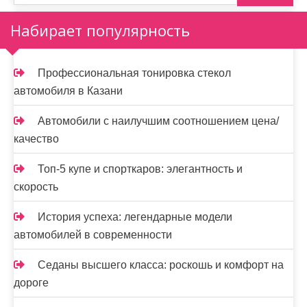
з
а
Набирает популярность
п
и
Профессиональная тонировка стекол
автомобиля в Казани
с
я
Автомобили с наилучшим соотношением цена/
качество
м
Топ-5 купе и спорткаров: элегантность и
скорость
История успеха: легендарные модели
автомобилей в современности
Седаны высшего класса: роскошь и комфорт на
дороге