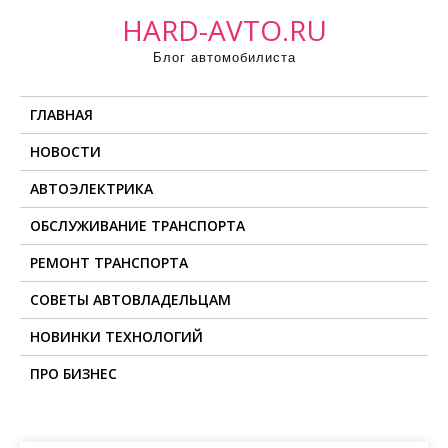
П
HARD-AVTO.RU
р
Блог автомобилиста
о
м
ГЛАВНАЯ
о
т
НОВОСТИ
а
АВТОЭЛЕКТРИКА
т
ь
ОБСЛУЖИВАНИЕ ТРАНСПОРТА
к
РЕМОНТ ТРАНСПОРТА
с
о
СОВЕТЫ АВТОВЛАДЕЛЬЦАМ
д
НОВИНКИ ТЕХНОЛОГИЙ
е
ПРО БИЗНЕС
р
ж
и