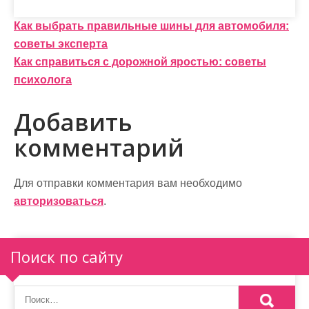
Н
Как выбрать правильные шины для автомобиля:
советы эксперта
а
Как справиться с дорожной яростью: советы
в
психолога
и
Добавить
г
комментарий
а
ц
Для отправки комментария вам необходимо
и
авторизоваться
.
я
п
Поиск по сайту
о